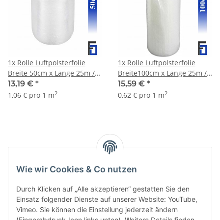
1x Rolle Luftpolsterfolie
1x Rolle Luftpolsterfolie
Breite 50cm x Länge 25m /
Breite100cm x Länge 25m /
50my
50my
13,19 €
*
15,59 €
*
2
2
1,06 € pro 1 m
0,62 € pro 1 m
Artikel 1 - 2 von 2
Wie wir Cookies & Co nutzen
Durch Klicken auf „Alle akzeptieren“ gestatten Sie den
Einsatz folgender Dienste auf unserer Website: YouTube,
Vimeo. Sie können die Einstellung jederzeit ändern
(Fingerabdruck-Icon links unten). Weitere Details finden