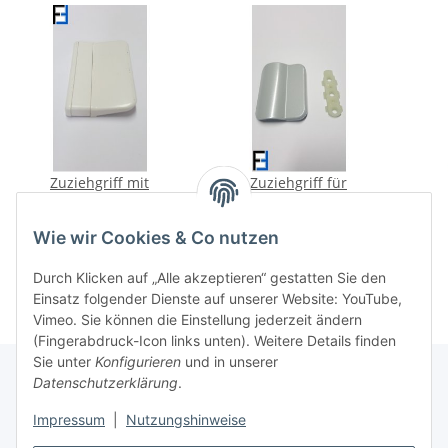
Zuziehgriff mit
Zuziehgriff für
Abdeckkappe für
Balkontüre
Balkontüre (Kunststoff)
(Zinkdruckguss) Farbe
(Zi
4,99 €
*
6,44 €
*
Wie wir Cookies & Co nutzen
Farbe weiß
silber (RAL9006) mit
w
Grundplatte
Durch Klicken auf „Alle akzeptieren“ gestatten Sie den
Einsatz folgender Dienste auf unserer Website: YouTube,
Vimeo. Sie können die Einstellung jederzeit ändern
(Fingerabdruck-Icon links unten). Weitere Details finden
Sie unter
Konfigurieren
und in unserer
Datenschutzerklärung
.
Informationen
Impressum
|
Nutzungshinweise