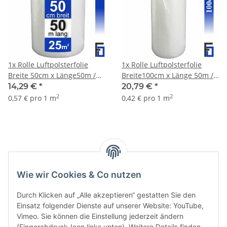
1x Rolle Luftpolsterfolie
1x Rolle Luftpolsterfolie
Breite 50cm x Länge50m /
Breite100cm x Länge 50m /
50my
50my
14,29 €
*
20,79 €
*
2
2
0,57 € pro 1 m
0,42 € pro 1 m
Artikel 1 - 2 von 2
Wie wir Cookies & Co nutzen
Durch Klicken auf „Alle akzeptieren“ gestatten Sie den
Einsatz folgender Dienste auf unserer Website: YouTube,
Vimeo. Sie können die Einstellung jederzeit ändern
(Fingerabdruck-Icon links unten). Weitere Details finden