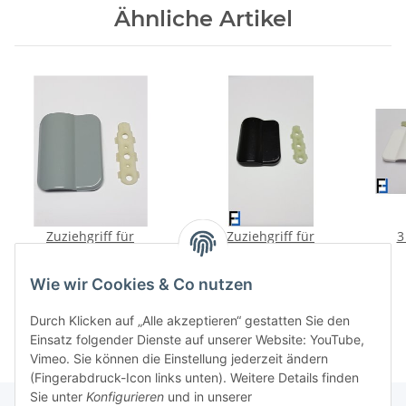
Ähnliche Artikel
Zuziehgriff für
Zuziehgriff für
3
Balkontüre
Balkontüre
(Zinkdruckguss) Farbe
(Zinkdruckguss) Farbe
(Zi
6,44 €
*
6,44 €
*
Wie wir Cookies & Co nutzen
silbergrau (RAL7001) mit
braun (RAL8022) mit
w
Grundplatte
Grundplatte
Durch Klicken auf „Alle akzeptieren“ gestatten Sie den
Einsatz folgender Dienste auf unserer Website: YouTube,
Vimeo. Sie können die Einstellung jederzeit ändern
(Fingerabdruck-Icon links unten). Weitere Details finden
Sie unter
Konfigurieren
und in unserer