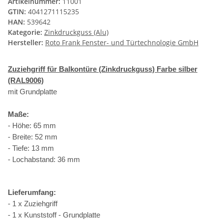
Artikelnummer:
11001
GTIN:
4041271115235
HAN:
539642
Kategorie:
Zinkdruckguss (Alu)
Hersteller:
Roto Frank Fenster- und Türtechnologie GmbH
Zuziehgriff für Balkontüre (Zinkdruckguss) Farbe silber
(RAL9006)
mit Grundplatte
Maße:
- Höhe: 65 mm
- Breite: 52 mm
- Tiefe: 13 mm
- Lochabstand: 36 mm
Lieferumfang:
- 1 x Zuziehgriff
- 1 x Kunststoff - Grundplatte